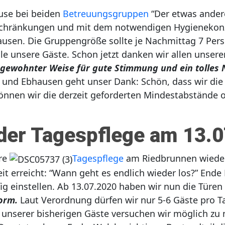
use bei beiden
Betreuungsgruppen
“Der etwas ander
schränkungen und mit dem notwendigen Hygienekonze
usen. Die Gruppengröße sollte je Nachmittag 7 Pers
e unsere Gäste. Schon jetzt danken wir allen unser
 gewohnter Weise für gute Stimmung und ein tolle
und Ebhausen geht unser Dank: Schön, dass wir die
nen wir die derzeit geforderten Mindestabstände op
der Tagespflege am 13.
ere
Tagespflege
am Riedbrunnen wieder 
eit erreicht: “Wann geht es endlich wieder los?” End
g einstellen. Ab 13.07.2020 haben wir nun die Türen 
Form.
Laut Verordnung dürfen wir nur 5-6 Gäste pro
 unserer bisherigen Gäste versuchen wir möglich zu 