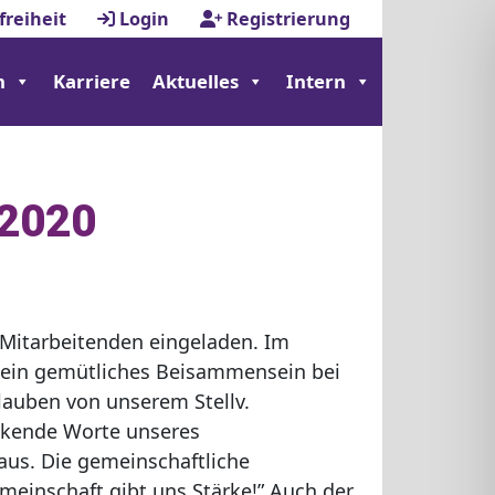
freiheit
Login
Registrierung
n
Karriere
Aktuelles
Intern
.2020
 Mitarbeitenden eingeladen. Im
d ein gemütliches Beisammensein bei
lauben von unserem Stellv.
ickende Worte unseres
aus. Die gemeinschaftliche
emeinschaft gibt uns Stärke!” Auch der