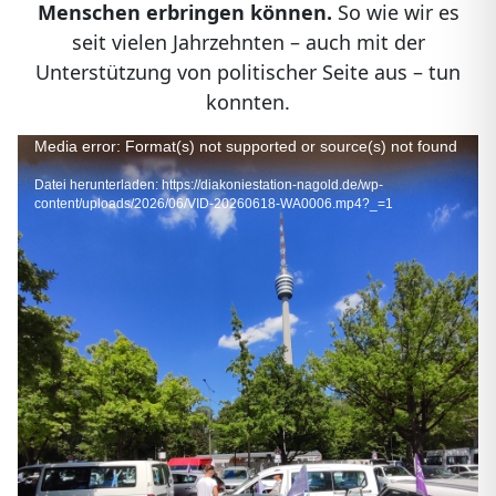
Menschen erbringen können.
So wie wir es
seit vielen Jahrzehnten – auch mit der
Unterstützung von politischer Seite aus – tun
konnten.
Video-
Media error: Format(s) not supported or source(s) not found
Player
Datei herunterladen: https://diakoniestation-nagold.de/wp-
content/uploads/2026/06/VID-20260618-WA0006.mp4?_=1